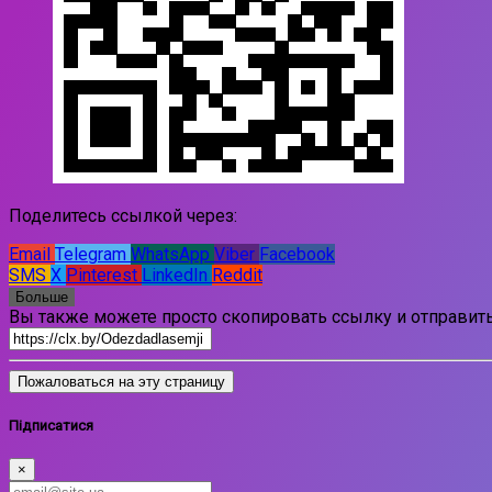
Поделитесь ссылкой через:
Email
Telegram
WhatsApp
Viber
Facebook
SMS
X
Pinterest
LinkedIn
Reddit
Больше
Вы также можете просто скопировать ссылку и отправить
Пожаловаться на эту страницу
Підписатися
×