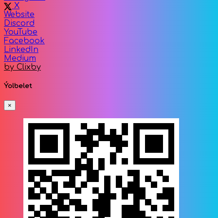
X
Website
Discord
YouTube
Facebook
LinkedIn
Medium
by Clixby
Ýolbelet
×