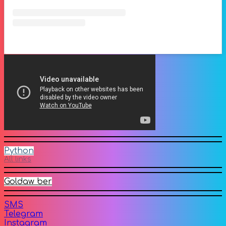
Python
All links
Goldaw ber
SMS
Telegram
Instagram