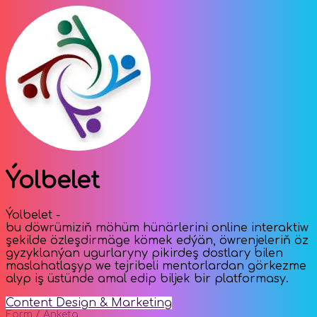
Ýolbelet
Ýolbelet -
bu döwrümiziň möhüm hünärlerini online interaktiw
şekilde özleşdirmäge kömek edýän, öwrenjeleriň öz
gyzyklanýan ugurlaryny pikirdeş dostlary bilen
maslahatlaşyp we tejribeli mentorlardan görkezme
alyp iş üstünde amal edip biljek bir platformasy.
Content Design & Marketing
Form / Anketa