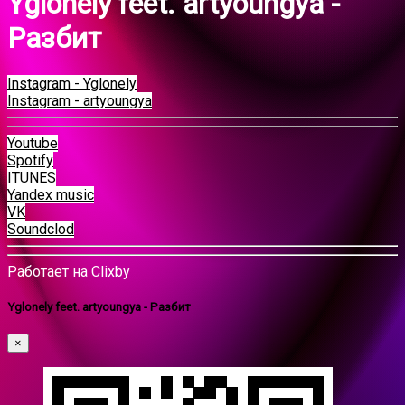
Yglonely feet. artyoungya -
Разбит
Instagram - Yglonely
Instagram - artyoungya
Youtube
Spotify
ITUNES
Yandex music
VK
Soundclod
Работает на Clixby
Yglonely feet. artyoungya - Разбит
×