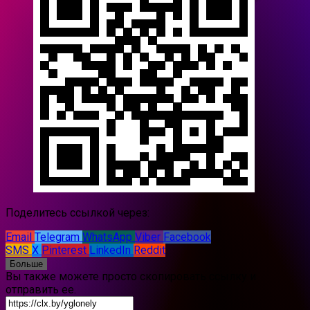
Поделитесь ссылкой через:
Email
Telegram
WhatsApp
Viber
Facebook
SMS
X
Pinterest
LinkedIn
Reddit
Больше
Вы также можете просто скопировать ссылку и
отправить ее.