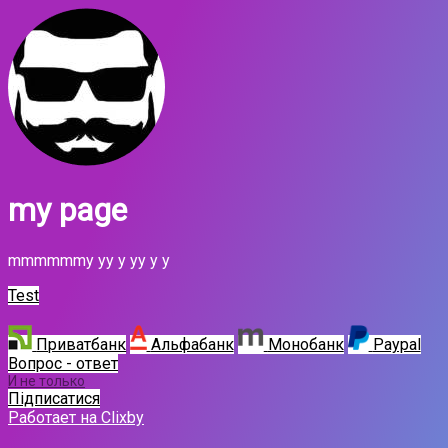
my page
mmmmmmy yy y yy y y
Test
Приватбанк
Альфабанк
Монобанк
Paypal
Вопрос - ответ
И не только
Підписатися
Работает на Clixby