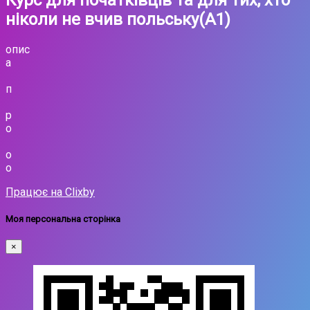
ніколи не вчив польську(А1)
опис
а
п
р
о
о
о
Працює на Clixby
Моя персональна сторінка
×