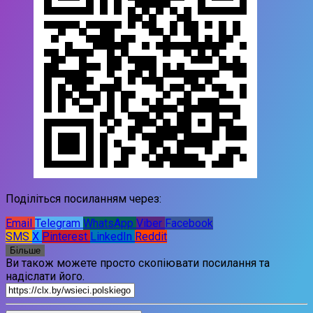
Поділіться посиланням через:
Email
Telegram
WhatsApp
Viber
Facebook
SMS
X
Pinterest
LinkedIn
Reddit
Більше
Ви також можете просто скопіювати посилання та
надіслати його.