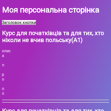
Моя персональна сторінка
Заголовок кнопки
Курс для початківців та для тих, хто
ніколи не вчив польську(А1)
опис
а
п
р
о
о
о
Курс для початківців та для тих, хто