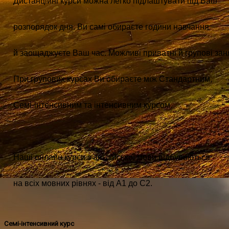
Дистанційні курси можна легко підлаштувати під Ваш 
розпорядок дня. Ви самі обираєте години навчання 
й заощаджуєте Ваш час. Можливі приватні й групові заня
При групових курсах Ви обираєте між Стандартним, 
Семі-інтенсивним 
та інтенсивним курсом.
Наші онлайн курси з англійської мови відбуваються 
на всіх мовних рівнях - від А1 до С2.
Семі-інтенсивний курс