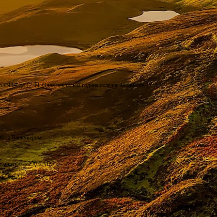
ю з 9:00 до 12:00. Одна навчальна година складає 45 хвилин.
:00 за Ванкувером.
не, коштують 250 CAD.
ть 550 CAD.
ь 650 CAD.
ують 800 CAD.