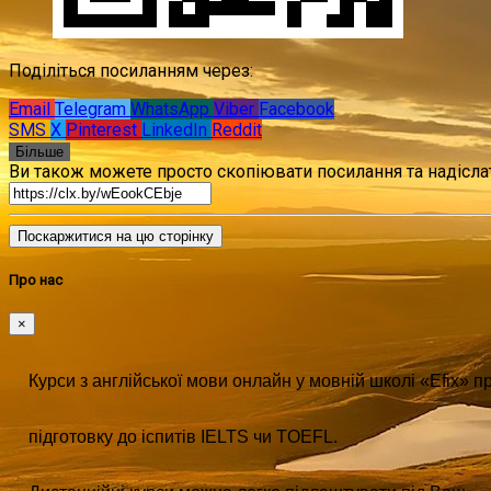
Поділіться посиланням через:
Email
Telegram
WhatsApp
Viber
Facebook
SMS
X
Pinterest
LinkedIn
Reddit
Більше
Ви також можете просто скопіювати посилання та надіслат
Поскаржитися на цю сторінку
Про нас
×
Курси з англійської мови онлайн у мовній школі «Efix» 
підготовку до іспитів IELTS чи TOEFL. 