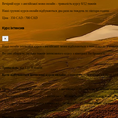
Вечірній курс з англійської мови онлайн – тривалість курсу 6/12 тижнів
Наші групові курси-онлайн відбуваються два рази на тиждень по півтори години
Ціна : 350 CAD / 700 CAD
Курс Інтенсив
×
Наші онлайн інтенсивні курси з англійської мови відбуваються з понеділка по п’ятниц
Ви самі обираєте, скільки тижнів інтенсивного курсу з німецької Ви бронюєте.
Тривалість:
від 1 до 4 тижнів
Коли відбуваються інтенсивні курси-онлайн:
з понеділка по п’ятницю з 9:00 до 12
Ціни:
– Один тиждень інтенсивного курсу з англійської – 20 занять по 45 хвилин кож
– Два тижні інтенсивного курсу з англійської – 40 занять по 45 хвилин кожне, коштую
– Три тижні інтенсивного курсу з німецької – 60 занять по 45 хвилин кожне, коштуют
– Чотири тижні інтенсивного курсу з німецької – 80 занять по 45 хвилин кожне, кошт
Початок курсу для тих, хто вже має навички:
можливий у будь-який час.