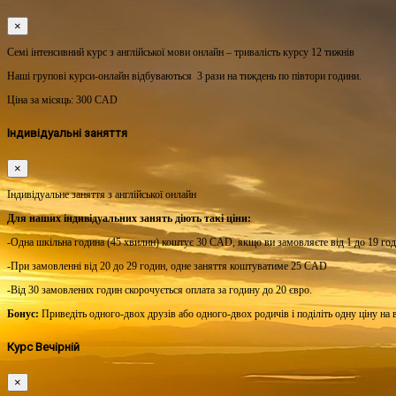
×
Семі інтенсивний курс з англійської мови онлайн – тривалість курсу 12 тижнів
Наші групові курси-онлайн відбуваються 3 рази на тиждень по півтори години.
Ціна за місяць:
300 CAD
Індивідуальні заняття
×
Індивідуальне заняття з англійської онлайн
Для наших індивідуальних занять діють такі ціни:
-Одна шкільна година (45 хвилин) коштує 30 CAD, якщо ви замовляєте від 1 до 19 год
-При замовленні від 20 до 29 годин, одне заняття коштуватиме 25 CAD
-Від 30 замовлених годин скорочується оплата за годину до 20 євро.
Бонус:
Приведіть одного-двох друзів або одного-двох родичів і поділіть одну ціну на в
Курс Вечірній
×