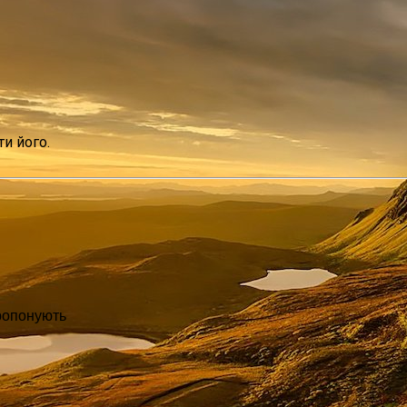
и його.
пропонують 