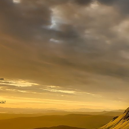
ин.
сіх!