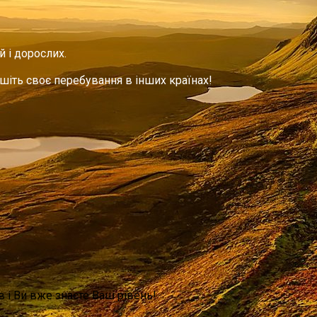
 і дорослих.
шіть своє перебування в інших країнах!
 і Ви вже знаєте Ваш рівень!