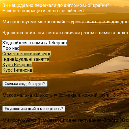
Ви нещодавно переїхали до англомовної країни?
Бажаєте покращити свою англійську?
Ми пропонуємо мовні онлайн-курси різного рівня для дітей
Вдосконалюйте свої мовні навички разом з нами та полег
З’єднайтеся з нами в Telegram
Про нас
Семі-інтенсивний курс
Індивідуальні заняття
Курс Вечірній
Курс Інтенсив
Скільки людей в групі?
Максимальна кількість участників в кожній групі - 5.
Як дізнатися який в мене рівень?
Ми пропонуємо Вам безкоштовне тестування. Всього 30 хв