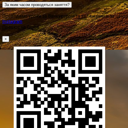
За яким часом проводяться заняття?
Проводимо уроки за Ванкувером та за бажанням за цент
Instagram
Працює на Clixby
×