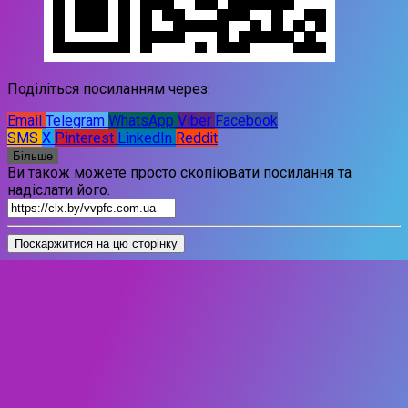
Поділіться посиланням через:
Email
Telegram
WhatsApp
Viber
Facebook
SMS
X
Pinterest
LinkedIn
Reddit
Більше
Ви також можете просто скопіювати посилання та
надіслати його.
Поскаржитися на цю сторінку