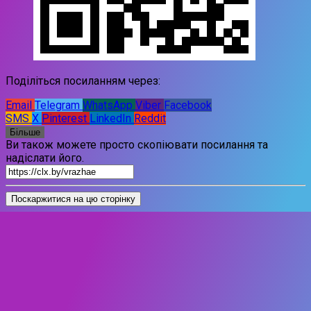
Поділіться посиланням через:
Email
Telegram
WhatsApp
Viber
Facebook
SMS
X
Pinterest
LinkedIn
Reddit
Більше
Ви також можете просто скопіювати посилання та
надіслати його.
Поскаржитися на цю сторінку