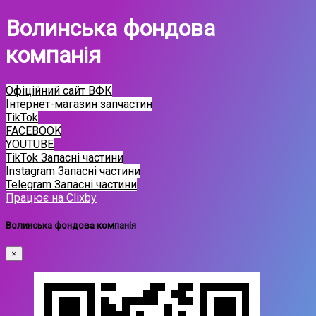
Волинська фондова
компанія
Офіційний сайт ВФК
Інтернет-магазин запчастин
TikTok
FACEBOOK
YOUTUBE
TikTok Запасні частини
Instagram Запасні частини
Telegram Запасні частини
Працює на Clixby
Волинська фондова компанія
×