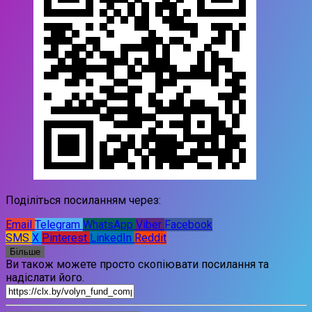
Поділіться посиланням через:
Email
Telegram
WhatsApp
Viber
Facebook
SMS
X
Pinterest
LinkedIn
Reddit
Більше
Ви також можете просто скопіювати посилання та
надіслати його.