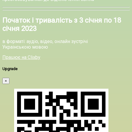
Початок і тривалість з 3 січня по 18
січня 2023
в форматі: аудіо, відео, онлайн зустрічі
Украінською мовою
Працює на Clixby
Upgrade
×