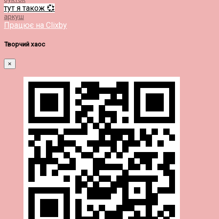
тут я також 💞
аркуш
Працює на Clixby
Творчий хаос
×