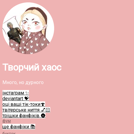
Творчий хаос
Много, но дурного
інстаграм ✨
deviantart 💝
оці ваші тік-токи🍄
твітерське ниття 💅🏻
трішки фанфіків 🌚
фум
ще фанфіки 📚
букток