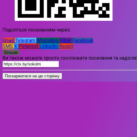
Поділіться посиланням через:
Email
Telegram
WhatsApp
Viber
Facebook
SMS
X
Pinterest
LinkedIn
Reddit
Більше
Ви також можете просто скопіювати посилання та надіслат
Поскаржитися на цю сторінку