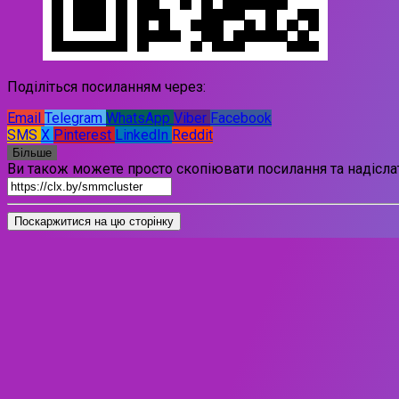
Поділіться посиланням через:
Email
Telegram
WhatsApp
Viber
Facebook
SMS
X
Pinterest
LinkedIn
Reddit
Більше
Ви також можете просто скопіювати посилання та надіслат
Поскаржитися на цю сторінку