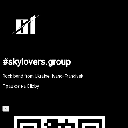
#skylovers.group
Rock band from Ukraine. Ivano-Frankivsk
Працює на Clixby
#skylovers.group
×