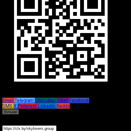
Поділіться посиланням через:
Email
Telegram
WhatsApp
Viber
Facebook
SMS
X
Pinterest
LinkedIn
Reddit
Більше
Ви також можете просто скопіювати посилання та
надіслати його.