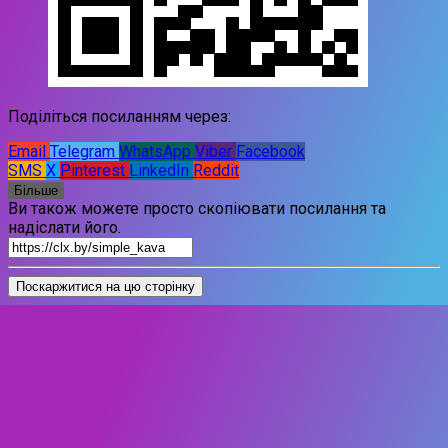
Поділіться посиланням через:
Email
Telegram
WhatsApp
Viber
Facebook
SMS
X
Pinterest
LinkedIn
Reddit
Більше
Ви також можете просто скопіювати посилання та
надіслати його.
Поскаржитися на цю сторінку