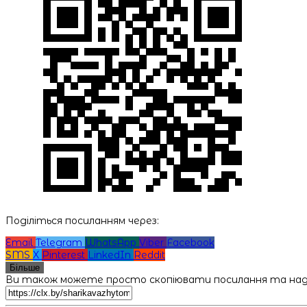
Поділіться посиланням через:
Email
Telegram
WhatsApp
Viber
Facebook
SMS
X
Pinterest
LinkedIn
Reddit
Більше
Ви також можете просто скопіювати посилання та наді