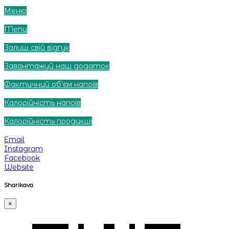
Обирай, яке будеш сьогодні :)
Меню
Клацай та вибирай :)
Menu
Tap and choose :)
Залиш свій відгук
Leave your feedback
Завантажуй наш додаток
Download our app
Фактичний об'єм напоїв
Тут ти можеш знайти інформацію про об'єми напоїв
Калорійність напоїв
Дізнавайся калорійність напоїв тут :)
Калорійність продукції
Дізнавайся калорійність продукції тут :)
Email
Instagram
Facebook
Website
Sharikava
×