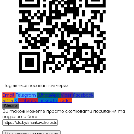
Поділіться посиланням через:
Email
Telegram
WhatsApp
Viber
Facebook
SMS
X
Pinterest
LinkedIn
Reddit
Більше
Ви також можете просто скопіювати посилання та
надіслати його.
Поскаржитися на цю сторінку