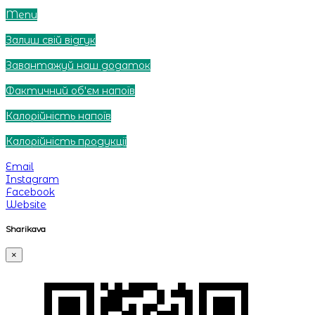
Клацай та вибирай :)
Menu
Tap and choose :)
Залиш свій відгук
Leave your feedback
Завантажуй наш додаток
Download our app
Фактичний об'єм напоїв
Тут ти можеш знайти інформацію про об'єми напоїв
Калорійність напоїв
Дізнавайся калорійність напоїв тут :)
Калорійність продукції
Дізнавайся калорійність продукції тут :)
Email
Instagram
Facebook
Website
Sharikava
×