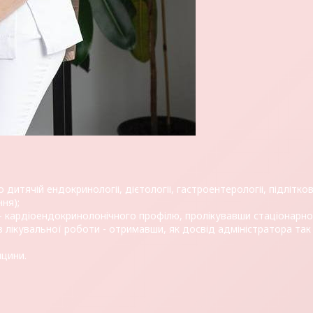
по дитячій ендокринологіі, дієтологіі, гастроентерологіі, підліт
ня);
ні - кардіоендокринолонічного профілю, пролікувавши стаціонарн
я з лікувальної роботи - отримавши, як досвід адміністратора т
ицини.