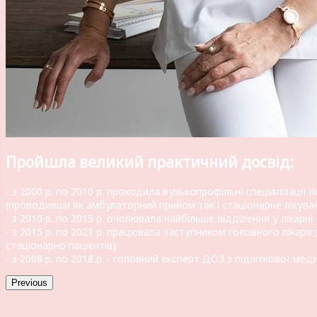
Пройшла великий практичний досвід:
- з 2000 р. по 2010 р. проходила вузькопрофільні спеціалізації 
(проводивши як амбулаторний прийом так і стаціонарне лікуван
- з 2010 р. по 2015 р. очолювала найбільше відділення у лікар
- з 2015 р. по 2021 р. працювала заступником головного лікар
стаціонарно пацієнтів);
- з 2008 р. по 2018 р. - головний експерт ДОЗ з підліткової мед
Previous