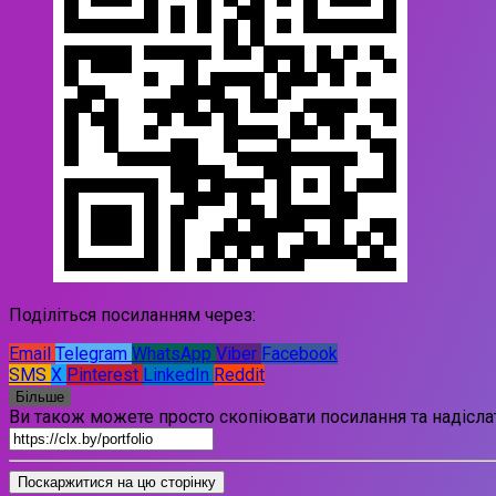
Поділіться посиланням через:
Email
Telegram
WhatsApp
Viber
Facebook
SMS
X
Pinterest
LinkedIn
Reddit
Більше
Ви також можете просто скопіювати посилання та надіслат
Поскаржитися на цю сторінку