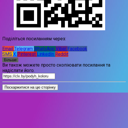
Поділіться посиланням через:
Email
Telegram
WhatsApp
Viber
Facebook
SMS
X
Pinterest
LinkedIn
Reddit
Більше
Ви також можете просто скопіювати посилання та
надіслати його.
Поскаржитися на цю сторінку