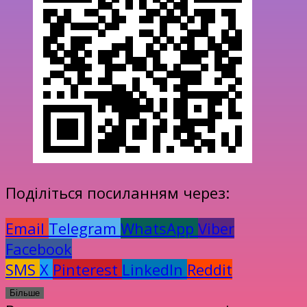
Поділіться посиланням через:
Email
Telegram
WhatsApp
Viber
Facebook
SMS
X
Pinterest
LinkedIn
Reddit
Більше