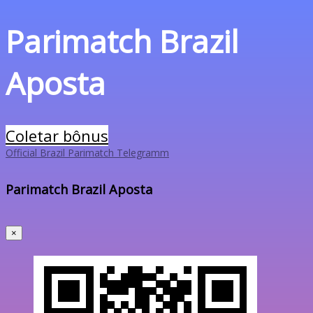
Parimatch Brazil
Aposta
Сoletar bônus
Official Brazil Parimatch Telegramm
Parimatch Brazil Aposta
×