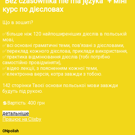
‌“Bez czasownika nie ma języka” + міні
курс по дієсловах
Що в зошиті?
✅більше ніж 120 найпоширеніших дієслів в польській
мові,
✅всі основні граматичні теми, пов’язані з дієсловами,
✅переклад кожного дієслова, приклади використання,
✅практика відмінювання дієслів (тобі потрібно
самостійно провідміняти),
✅відео лекції, з поясненням кожної теми,
✅електронна версія, котра завжди з тобою.
142 сторінки Твоєї основи польської мови завжди
будуть під рукою.
💲‌Вартість: 400 грн
детальніше
Працює на Clixby
ONpolish