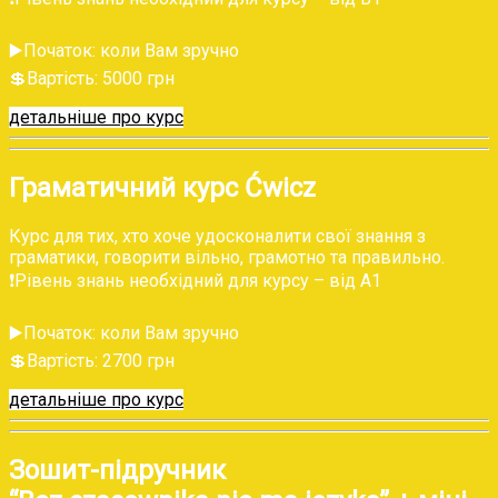
▶️Початок: коли Вам зручно
💲‌Вартість: 5000 грн
детальніше про курс
Граматичний курс Ćwicz
Курс для тих, хто хоче удосконалити свої знання з
граматики, говорити вільно, грамотно та правильно.
❗️Рівень знань необхідний для курсу – від А1
▶️Початок: коли Вам зручно
💲‌Вартість: 2700 грн
детальніше про курс
Зошит-підручник