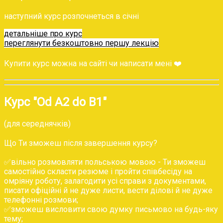
наступний курс розпочнеться в січні
детальніше про курс
переглянути безкоштовно першу лекцію
Купити курс можна на сайті чи написати мені ❤️
Курс "Od A2 do B1"
(для середнячків)
Що Ти зможеш після завершення курсу?
✅‌вільно розмовляти польською мовою - Ти зможеш
самостійно скласти резюме і пройти співбесіду на
омріяну роботу, залагодити усі справи з документами,
писати офіційні й не дуже листи, вести ділові й не дуже
телефонні розмови;
‌✅‌зможеш висловити свою думку письмово на будь-яку
тему;