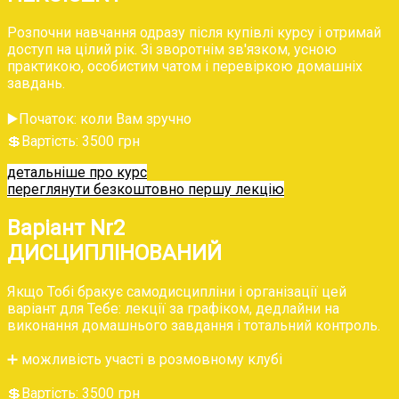
‌Розпочни навчання одразу після купівлі курсу і отримай
доступ на цілий рік. Зі зворотнім зв'язком, усною
практикою, особистим чатом і перевіркою домашніх
завдань.
▶️Початок: коли Вам зручно
💲‌Вартість: 3500 грн
детальніше про курс
переглянути безкоштовно першу лекцію
Варіант Nr2
ДИСЦИПЛІНОВАНИЙ
‌Якщо Тобі бракує самодисципліни і організації цей
варіант для Тебе: лекції за графіком, дедлайни на
виконання домашнього завдання і тотальний контроль.
➕ можливість участі в розмовному клубі
💲‌Вартість: 3500 грн