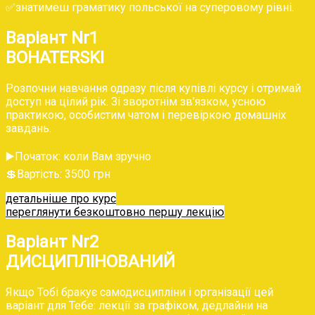
‌✅‌знатимеш граматику польської на суперовому рівні.
Варіант Nr1
BOHATERSKI
‌Розпочни навчання одразу після купівлі курсу і отримай
доступ на цілий рік. Зі зворотнім зв'язком, усною
практикою, особистим чатом і перевіркою домашніх
завдань.
▶️Початок: коли Вам зручно
💲‌Вартість: 3500 грн
детальніше про курс
переглянути безкоштовно першу лекцію
Варіант Nr2
ДИСЦИПЛІНОВАНИЙ
‌Якщо Тобі бракує самодисципліни і організації цей
варіант для Тебе: лекції за графіком, дедлайни на