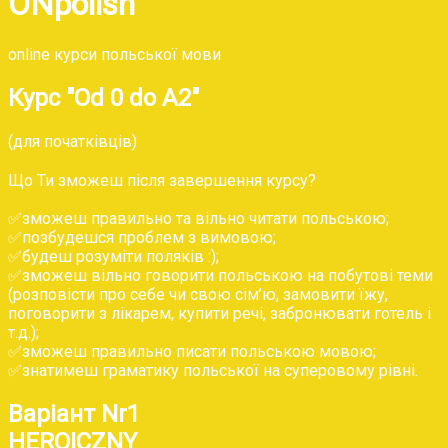
ONpolish
online курси польської мови
Курс "Od 0 do A2"
(для початківців)
Що Ти зможеш після завершення курсу?
✅зможеш правильно та вільно читати польською;
✅позбудешся проблем з вимовою;
✅будеш розуміти поляків :);
✅зможеш вільно говорити польською на побутові теми
(розповісти про себе чи свою сім’ю, замовити їжу,
поговорити з лікарем, купити речі, забронювати готель і
т.д.);
✅зможеш правильно писати польською мовою;
✅знатимеш граматику польської на суперовому рівні.
Варіант Nr1
HEROICZNY