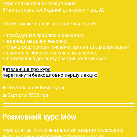
Курс для медичних працівників
❗️Рівень знань необхідний для курсу – від A2
Що Ти зможеш після завершення курсу?
✅‌позбудешся проблем з вимовою;
‌✅‌вивчиш медичну лексику;
‌✅‌опрацюєш основні системи, органи та захворювання;
✅‌навчишся збирати анамнез польською;
✅‌підготуєшся до іспиту з медичної польської.
детальніше про курс
переглянути безкоштовно першу лекцію
▶️Початок: коли Вам зручно
💲‌Вартість: 5500 грн
‌Розмовний курс Mów
Курс для тих, хто хоче вільно заговорити польською.
❗️Рівень знань необхідний для курсу – від В1