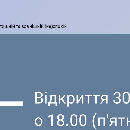
рішній та зовнішній (не)спокій.