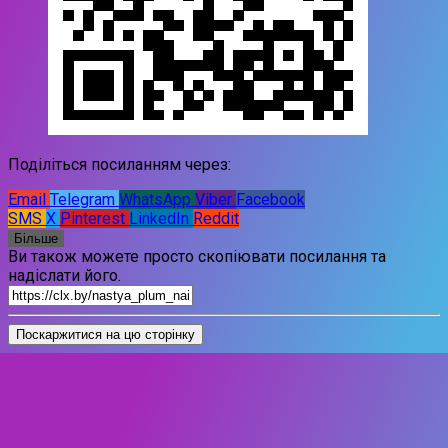
Поділіться посиланням через:
Email
Telegram
WhatsApp
Viber
Facebook
SMS
X
Pinterest
LinkedIn
Reddit
Більше
Ви також можете просто скопіювати посилання та
надіслати його.
Поскаржитися на цю сторінку