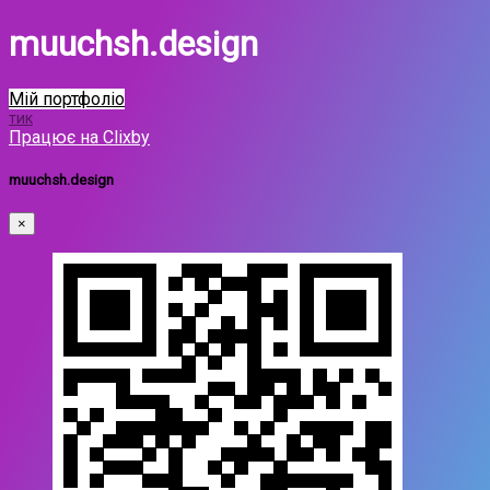
muuchsh.design
Мій портфоліо
тик
Працює на Clixby
muuchsh.design
×