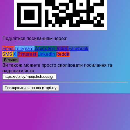
Поділіться посиланням через:
Email
Telegram
WhatsApp
Viber
Facebook
SMS
X
Pinterest
LinkedIn
Reddit
Більше
Ви також можете просто скопіювати посилання та
надіслати його.
Поскаржитися на цю сторінку