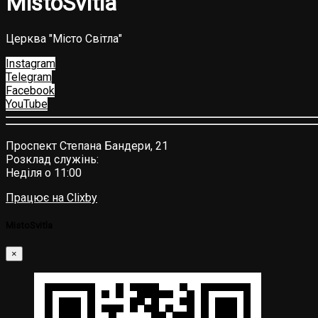
MіstoSvitla
Церква "Місто Світла"
Instagram
Telegram
Facebook
YouTube
Проспект Степана Бандери, 21
Розклад служінь:
Неділя о 11:00
Працює на Clixby
MіstoSvitla
×