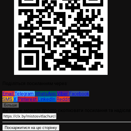
Поділіться посиланням через:
Email
Telegram
WhatsApp
Viber
Facebook
SMS
X
Pinterest
LinkedIn
Reddit
Більше
Ви також можете просто скопіювати посилання та надіслат
Поскаржитися на цю сторінку