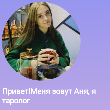
Привет!Меня зовут Аня, я
таролог