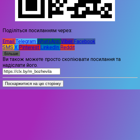
Поділіться посиланням через:
Email
Telegram
WhatsApp
Viber
Facebook
SMS
X
Pinterest
LinkedIn
Reddit
Більше
Ви також можете просто скопіювати посилання та
надіслати його.
Поскаржитися на цю сторінку