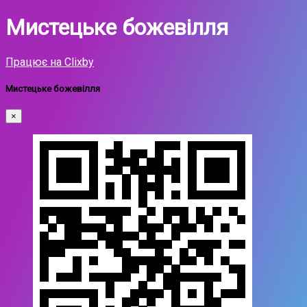
Мистецьке божевілля
Працює на Clixby
Мистецьке божевілля
×