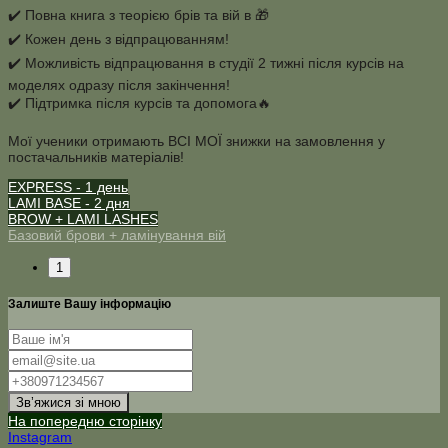
✔️ Повна книга з теорією брів та вій в 🎁
✔️ Кожен день з відпрацюванням!
✔️ Можливість відпрацювання в студії 2 тижні після курсів на
моделях одразу після закінчення!
✔️ Підтримка після курсів та допомога🔥
Мої ученики отримають ВСІ МОЇ знижки на замовлення у
постачальників матеріалів!
EXPRESS - 1 день
LAMI BASE - 2 дня
BROW + LAMI LASHES
Базовий брови + ламінування вій
1
Залиште Вашу інформацію
Звʼяжися зі мною
На попередню сторінку
Instagram