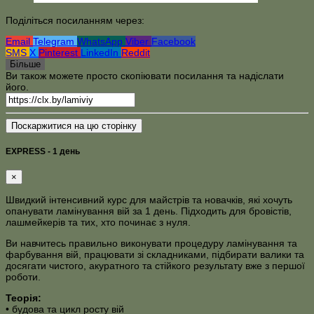
Поділіться посиланням через:
Email
Telegram
WhatsApp
Viber
Facebook
SMS
X
Pinterest
LinkedIn
Reddit
Більше
Ви також можете просто скопіювати посилання та надіслати
його.
Поскаржитися на цю сторінку
EXPRESS - 1 день
×
Швидкий інтенсивний курс для майстрів та новачків, які хочуть
опанувати ламінування вій за 1 день. Підходить для бровістів,
лашмейкерів та тих, хто починає з нуля.
Ви навчитесь правильно виконувати процедуру ламінування та
фарбування вій, працювати зі складниками, підбирати валики та
досягати чистого, акуратного та стійкого результату вже з першої
роботи.
Теорія:
• будова та цикл росту вій