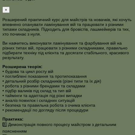
×
Розширений практичний курс для майстрів та новачків, які хочуть
впевнено опанувати ламінування вій та працювати з різними
типами складників. Підходить для бровістів, лашмейкерів та тих,
хто починає з нуля.
Ви навчитесь виконувати ламінування та фарбування вій на
різних типах вій, працювати з різними складниками, правильно
підбирати техніку під клієнта та досягати стабільного, красивого
результату.
Розширена теорія:
• будова та цикл росту вій
• поглиблені показання та протипоказання
• детальний розбір складників (різні типи та їх дія)
• робота з різними брендами та складами
• підбір валиків під склад та тип вій
• таймінги та адаптація під різні випадки
• аналіз помилок і складних ситуацій
• безпека та правильна робота з очима клієнта
• рекомендації по догляду після процедури
Практика:
1️⃣ Демонстрація повного процесу майстром з детальним
поясненням