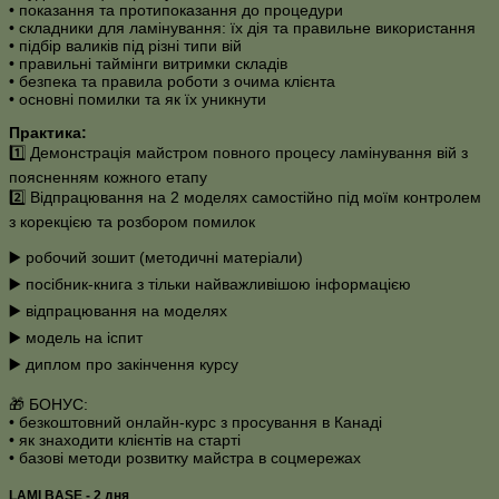
• показання та протипоказання до процедури
• складники для ламінування: їх дія та правильне використання
• підбір валиків під різні типи вій
• правильні таймінги витримки складів
• безпека та правила роботи з очима клієнта
• основні помилки та як їх уникнути
Практика:
1️⃣ Демонстрація майстром повного процесу ламінування вій з
поясненням кожного етапу
2️⃣ Відпрацювання на 2 моделях самостійно під моїм контролем
з корекцією та розбором помилок
▶️ робочий зошит (методичні матеріали)
▶️ посібник-книга з тільки найважливішою інформацією
▶️ відпрацювання на моделях
▶️ модель на іспит
▶️ диплом про закінчення курсу
🎁 БОНУС:
• безкоштовний онлайн-курс з просування в Канаді
• як знаходити клієнтів на старті
• базові методи розвитку майстра в соцмережах
LAMI BASE - 2 дня