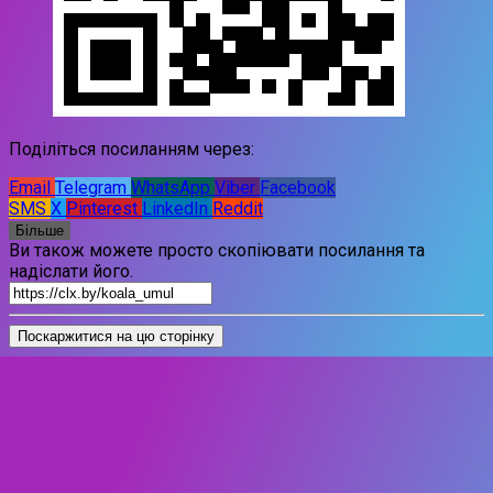
Поділіться посиланням через:
Email
Telegram
WhatsApp
Viber
Facebook
SMS
X
Pinterest
LinkedIn
Reddit
Більше
Ви також можете просто скопіювати посилання та
надіслати його.
Поскаржитися на цю сторінку