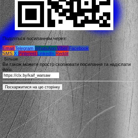
Поділіться посиланням через:
Email
Telegram
WhatsApp
Viber
Facebook
SMS
X
Pinterest
LinkedIn
Reddit
Більше
Ви також можете просто скопіювати посилання та надіслати
його.
Поскаржитися на цю сторінку