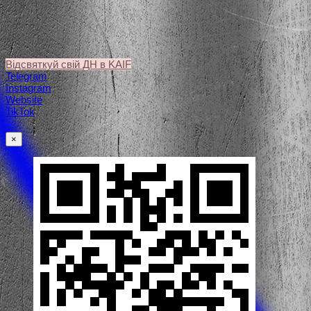
Відсвяткуй свій ДН в KAIF
Telegram
Instagram
Website
TikTok
×