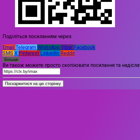
Поділіться посиланням через:
Email
Telegram
WhatsApp
Viber
Facebook
SMS
X
Pinterest
LinkedIn
Reddit
Більше
Ви також можете просто скопіювати посилання та надіслат
Поскаржитися на цю сторінку