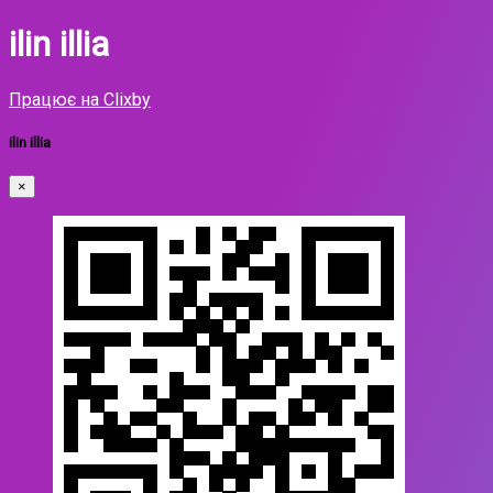
ilin illia
Працює на Clixby
ilin illia
×