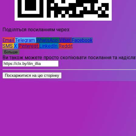
Поділіться посиланням через:
Email
Telegram
WhatsApp
Viber
Facebook
SMS
X
Pinterest
LinkedIn
Reddit
Більше
Ви також можете просто скопіювати посилання та надіслат
Поскаржитися на цю сторінку