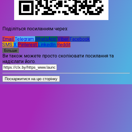
Поділіться посиланням через:
Email
Telegram
WhatsApp
Viber
Facebook
SMS
X
Pinterest
LinkedIn
Reddit
Більше
Ви також можете просто скопіювати посилання та
надіслати його.
Поскаржитися на цю сторінку