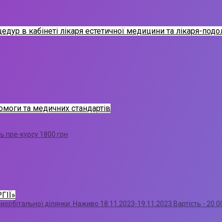
дур в кабінеті лікаря естетичної медицини та лікаря-подо
омоги та медичних стандартів
ть пре-курсу 1800 грн
ГІЇ»
иорбітальної ділянки. Наживо 18.11.2023-19.11.2023 Вартість - 20 0