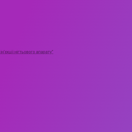
н’єкції нігтьового апарату”