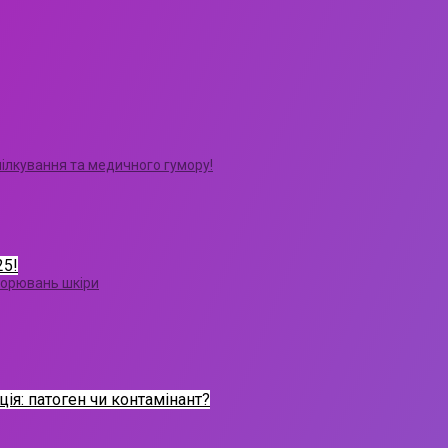
пілкування та медичного гумору!
25!
ворювань шкіри
ція: патоген чи контамінант?