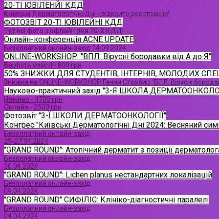
20-ТІ ЮВІЛЕНЙІ КДД
Київські Дерматологічні Дні - відкрито реєстрацію!
ФОТОЗВІТ 20-ТІ ЮВІЛЕЙНІ КДД
Тут всі фото з офлайн дня 20-Х КДД!
Онлайн-конференція ACNE UPDATE
Безоплатний онлайн-захід 14.09.2024
ONLINE-WORKSHOP: "ВПЛ. Вірусні бородавки від А до Я"
Вартість участі - 800 грн
50% ЗНИЖКИ ДЛЯ СТУДЕНТІВ, ІНТЕРНІВ, МОЛОДИХ СПЕЦ
Знижка на ONLINE-WORKSHOP Ганни Стовбир "ВПЛ. Вірусні бородав
Науково-практичний захід "3-Я ШКОЛА ДЕРМАТООНКОЛОГ
Наживо - 4700 грн
Онлайн - 2500 грн
Фотозвіт "3-Ї ШКОЛИ ДЕРМАТООНКОЛОГІЇ"
Конгрес "Київські Дерматологічні Дні 2024: Весняний сим
Безоплатний онлайн-захід
25-27.04.2024
"GRAND ROUND": Атопічний дерматит з позиції дерматолог
Безоплатний онлайн-захід
30.04.2024
"GRAND ROUND": Lichen planus нестандартних локалізацій
Безоплатний онлайн-захід
09.04.2024
"GRAND ROUND" СИФІЛІС: Клініко-діагностичні паралелі
Безоплатний онлайн-захід
04.04.2024