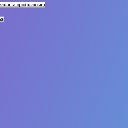
анні та профілактиці
зі