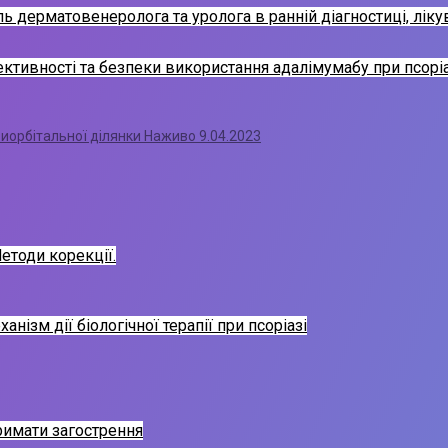
 дерматовенеролога та уролога в ранній діагностиці, лікув
ктивності та безпеки використання адалімумабу при псоріа
риорбітальної ділянки Наживо 9.04.2023
етоди корекції.
нізм дії біологічної терапії при псоріазі
римати загострення