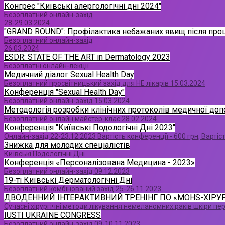
Конгрес "Київські алергологічні дні 2024"
Безоплатний онлайн-захід
28-29.03.2024
"GRAND ROUND": Профілактика небажаних явищ після проце
Безоплатний онлайн-захід
26.03.2024
ESDR: STATE OF THE ART in Dermatology 2023
Безоплатні онлайн-лекції
Медичний діалог Sexual Health Day
Безоплатний просвітницький захід для НЕ лікарів 15.03.2024
Конференція "Sexual Health Day"
Безоплатний онлайн-захід 15.03.2024
Методологія розробки клінічних протоколів медичної доп
Безоплатний онлайн майстер-клас 28.02.2024
Конференція "Київські Подологічні Дні 2023"
Онлайн-захід 22-23.12.2023 Вартість конференції - 600 грн, Вартіс
Знижка для молодих спеціалістів
Київські Подологічні Дні
Конференція «Персоналізована Медицина - 2023»
Безоплатний онлайн-захід 09.12.2023
19-ті Київські Дерматологічні Дні
Безоплатний комбінований захід 25-26.11.2023
ДВОДЕННИЙ ІНТЕРАКТИВНИЙ ТРЕНІНГ ПО «MOHS-ХІРУР
Сучасні хірургічні методи лікування немеланомних раків шкіри пер
IUSTI UKRAINE CONGRESS
Безоплатний онлайн-захід 09-10.11.2023