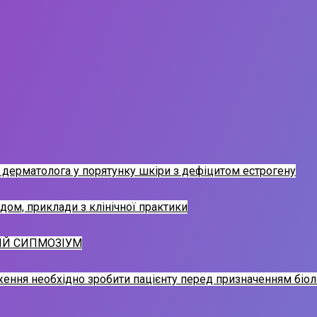
а дерматолога у порятунку шкіри з дефіцитом естрогену
ідом, приклади з клінічної практики
НИЙ СИПМОЗІУМ
ння необхідно зробити пацієнту перед призначенням біоло