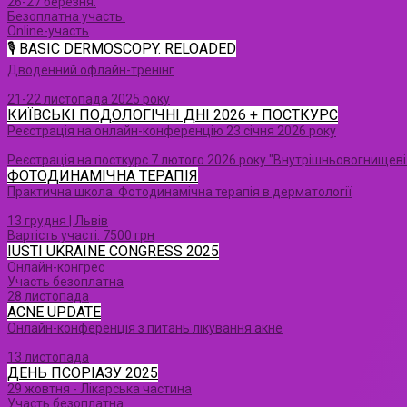
26-27 березня.
Безоплатна участь.
Online-участь
🎙 BASIC DERMOSCOPY. RELOADED
Дводенний офлайн-тренінг
21-22 листопада 2025 року
КИЇВСЬКІ ПОДОЛОГІЧНІ ДНІ 2026 + ПОСТКУРС
Реєстрація на онлайн-конференцію 23 січня 2026 року
Реєстрація на посткурс 7 лютого 2026 року "Внутрішньовогнищеві і
ФОТОДИНАМІЧНА ТЕРАПІЯ
Практична школа: Фотодинамічна терапія в дерматології
13 грудня | Львів
Вартість участі: 7500 грн
IUSTI UKRAINE CONGRESS 2025
Онлайн-конгрес
Участь безоплатна
28 листопада
ACNE UPDATE
Онлайн-конференція з питань лікування акне
13 листопада
ДЕНЬ ПСОРІАЗУ 2025
29 жовтня - Лікарська частина
Участь безоплатна