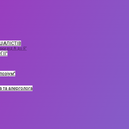
ІАЛІСТІВ
ки від А до Я"
ІЇ"
позіум"
а та алерголога