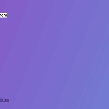
лога
00 грн