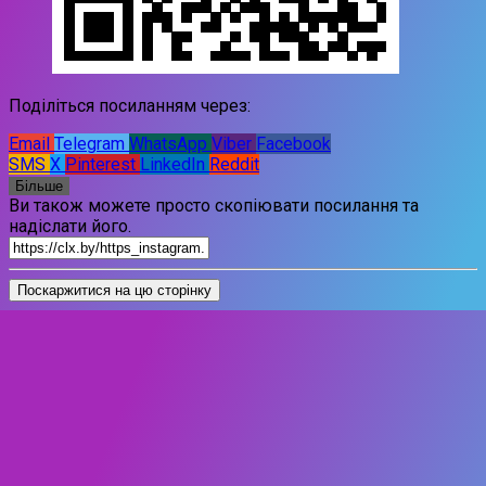
Поділіться посиланням через:
Email
Telegram
WhatsApp
Viber
Facebook
SMS
X
Pinterest
LinkedIn
Reddit
Більше
Ви також можете просто скопіювати посилання та
надіслати його.
Поскаржитися на цю сторінку