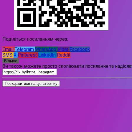
Поділіться посиланням через:
Email
Telegram
WhatsApp
Viber
Facebook
SMS
X
Pinterest
LinkedIn
Reddit
Більше
Ви також можете просто скопіювати посилання та надіслат
Поскаржитися на цю сторінку