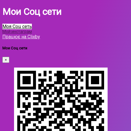
Мои Соц сети
Моя Соц сеть
Мой инстаграм
Працює на Clixby
Мои Соц сети
×