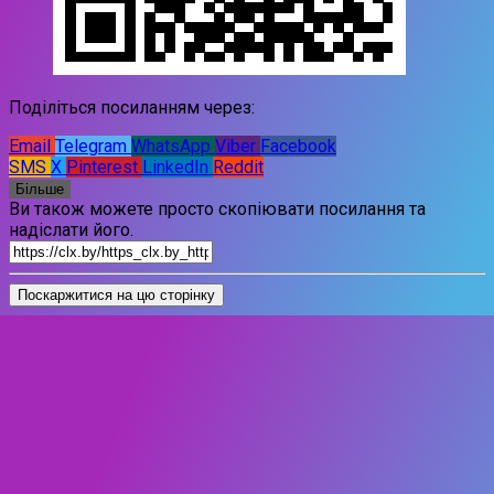
Поділіться посиланням через:
Email
Telegram
WhatsApp
Viber
Facebook
SMS
X
Pinterest
LinkedIn
Reddit
Більше
Ви також можете просто скопіювати посилання та
надіслати його.
Поскаржитися на цю сторінку