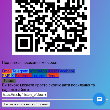
Поділіться посиланням через:
Email
Telegram
WhatsApp
Viber
Facebook
SMS
X
Pinterest
LinkedIn
Reddit
Більше
Ви також можете просто скопіювати посилання та
надіслати його.
Поскаржитися на цю сторінку