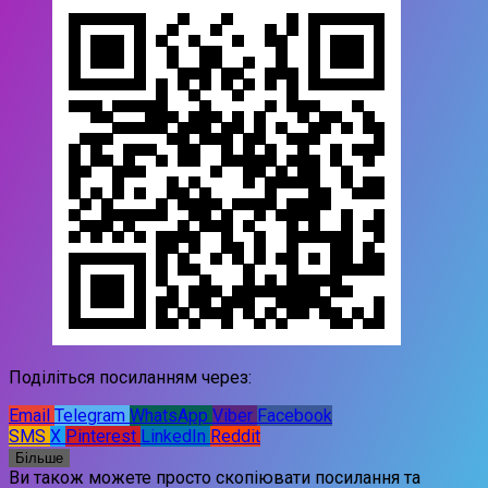
Поділіться посиланням через:
Email
Telegram
WhatsApp
Viber
Facebook
SMS
X
Pinterest
LinkedIn
Reddit
Більше
Ви також можете просто скопіювати посилання та