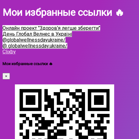
Мои избранные ссылки 🔥
Онлайн проект "Здоров'я легше зберегти"
День Глобал Велнес в Україні
@globalwellnessdayukraine/
@ globalwellnessday.ukraine/
Clixby
Мои избранные ссылки 🔥
×