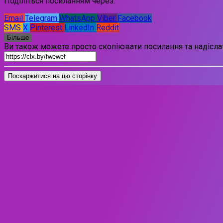
Поділіться посиланням через:
Email
Telegram
WhatsApp
Viber
Facebook
SMS
X
Pinterest
LinkedIn
Reddit
Більше
Ви також можете просто скопіювати посилання та надіслат
Поскаржитися на цю сторінку