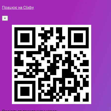
Працює на Clixby
×