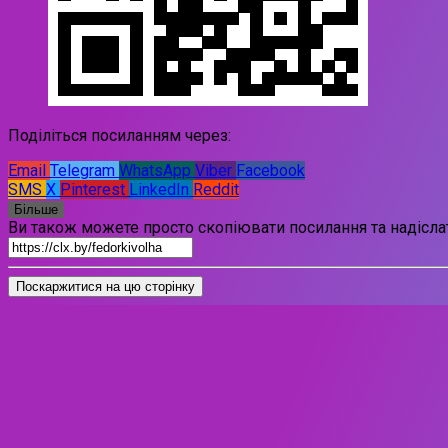
Поділіться посиланням через:
Email
Telegram
WhatsApp
Viber
Facebook
SMS
X
Pinterest
LinkedIn
Reddit
Більше
Ви також можете просто скопіювати посилання та надіслат
Поскаржитися на цю сторінку