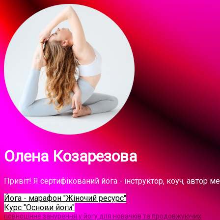
Олена Козарезова
Привіт! Я сертифікований йога - інструктор, коуч, автор 
Йога - марафон "Жіночий ресурс"
Курс "Основи йоги"
повноцінне занурення у йогу для новачків та продовжуючих