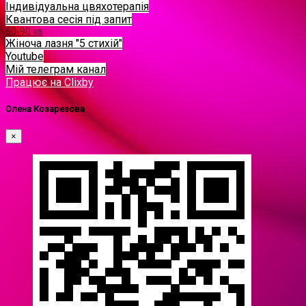
Індивідуальна цвяхотерапія
Квантова сесія під запит
60-90 хв
Жіноча лазня "5 стихій"
Youtube
Мій телеграм канал
Працює на Clixby
Олена Козарезова
×