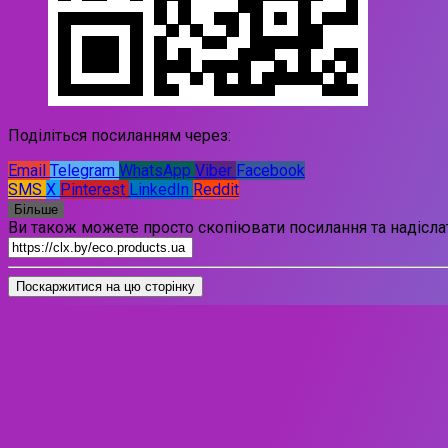
Поділіться посиланням через:
Email
Telegram
WhatsApp
Viber
Facebook
SMS
X
Pinterest
LinkedIn
Reddit
Більше
Ви також можете просто скопіювати посилання та надіслат
Поскаржитися на цю сторінку