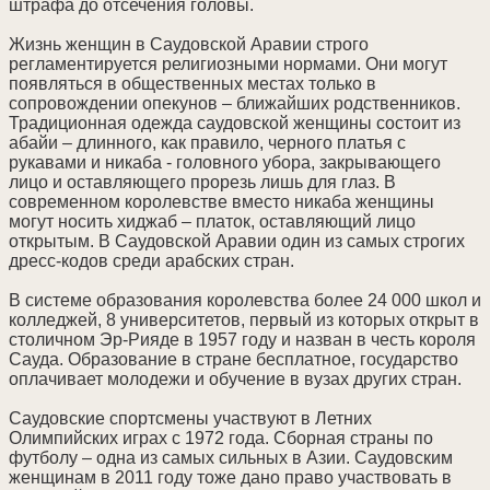
штрафа до отсечения головы.
Жизнь женщин в Саудовской Аравии строго
регламентируется религиозными нормами. Они могут
появляться в общественных местах только в
сопровождении опекунов – ближайших родственников.
Традиционная одежда саудовской женщины состоит из
абайи – длинного, как правило, черного платья с
рукавами и никаба - головного убора, закрывающего
лицо и оставляющего прорезь лишь для глаз. В
современном королевстве вместо никаба женщины
могут носить хиджаб – платок, оставляющий лицо
открытым. В Саудовской Аравии один из самых строгих
дресс-кодов среди арабских стран.
В системе образования королевства более 24 000 школ и
колледжей, 8 университетов, первый из которых открыт в
столичном Эр-Рияде в 1957 году и назван в честь короля
Сауда. Образование в стране бесплатное, государство
оплачивает молодежи и обучение в вузах других стран.
Саудовские спортсмены участвуют в Летних
Олимпийских играх с 1972 года. Сборная страны по
футболу – одна из самых сильных в Азии. Саудовским
женщинам в 2011 году тоже дано право участвовать в