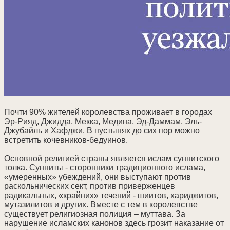
Почти 90% жителей королевства проживает в городах
Эр-Рияд, Джидда, Мекка, Медина, Эд-Даммам, Эль-
Джубайль и Хафджи. В пустынях до сих пор можно
встретить кочевников-бедуинов.
Основной религией страны является ислам суннитского
толка. Сунниты - сторонники традиционного ислама,
«умеренных» убеждений, они выступают против
раскольнических сект, против приверженцев
радикальных, «крайних» течений - шиитов, хариджитов,
мутазилитов и других. Вместе с тем в королевстве
существует религиозная полиция – муттава. За
нарушение исламских канонов здесь грозит наказание от