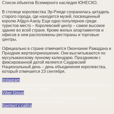
Список объектов Всемирного наследия ЮНЕСКО.
В столице королевства Эр-Рияде сохранилась цитадель
старого города, где находится музей, посвященный
королю Абдул-Азизу. Еще одно популярное среди
туристов место – Королевский центр – самое высокое
здание во всей стране. Кроме жилых апартаментов и
офисов в нем расположены рестораны и торговые
центры.
Официально в стране отмечается Окончание Рамадана и
Праздник жертвоприношения. Они высчитываются по
мусульманскому лунному календарю. Праздником с
фиксированной датой является Саудовский
Национальный день – день объединения королевства,
который отмечается 23 сентября.
Instagram
Актуальные вакансии в Саудовской Аравии можно посмотреть в
сторис или уточнить в директ
Viber Group
Группа в Вайбер с новыми и актуальными вакансиями в
Саудовской Аравии и других странах
Контент с сайта