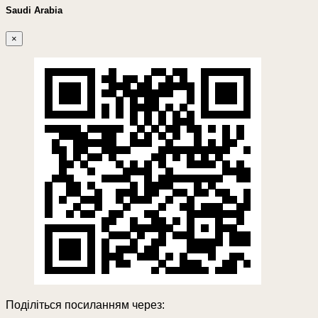
Saudi Arabia
×
Поділіться посиланням через: