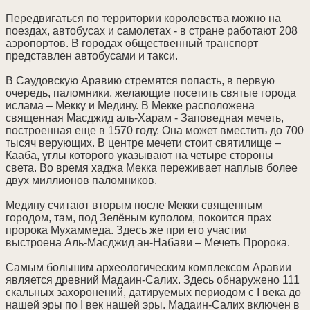
Передвигаться по территории королевства можно на
поездах, автобусах и самолетах - в стране работают 208
аэропортов. В городах общественный транспорт
представлен автобусами и такси.
В Саудовскую Аравию стремятся попасть, в первую
очередь, паломники, желающие посетить святые города
ислама – Мекку и Медину. В Мекке расположена
священная Масджид аль-Харам - Заповедная мечеть,
построенная еще в 1570 году. Она может вместить до 700
тысяч верующих. В центре мечети стоит святилище –
Кааба, углы которого указывают на четыре стороны
света. Во время хаджа Мекка переживает наплыв более
двух миллионов паломников.
Медину считают вторым после Мекки священным
городом, там, под Зелёным куполом, покоится прах
пророка Мухаммеда. Здесь же при его участии
выстроена Аль-Масджид ан-Набави – Мечеть Пророка.
Самым большим археологическим комплексом Аравии
является древний Мадаин-Салих. Здесь обнаружено 111
скальных захоронений, датируемых периодом с I века до
нашей эры по I век нашей эры. Мадаин-Салих включен в