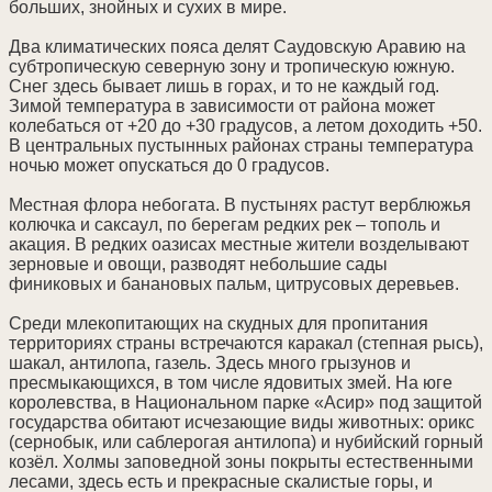
больших, знойных и сухих в мире.
Два климатических пояса делят Саудовскую Аравию на
субтропическую северную зону и тропическую южную.
Снег здесь бывает лишь в горах, и то не каждый год.
Зимой температура в зависимости от района может
колебаться от +20 до +30 градусов, а летом доходить +50.
В центральных пустынных районах страны температура
ночью может опускаться до 0 градусов.
Местная флора небогата. В пустынях растут верблюжья
колючка и саксаул, по берегам редких рек – тополь и
акация. В редких оазисах местные жители возделывают
зерновые и овощи, разводят небольшие сады
финиковых и банановых пальм, цитрусовых деревьев.
Среди млекопитающих на скудных для пропитания
территориях страны встречаются каракал (степная рысь),
шакал, антилопа, газель. Здесь много грызунов и
пресмыкающихся, в том числе ядовитых змей. На юге
королевства, в Национальном парке «Асир» под защитой
государства обитают исчезающие виды животных: орикс
(сернобык, или саблерогая антилопа) и нубийский горный
козёл. Холмы заповедной зоны покрыты естественными
лесами, здесь есть и прекрасные скалистые горы, и