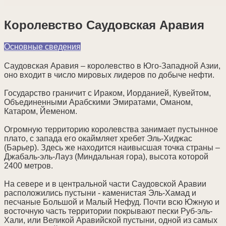
Королевство Саудовская Аравия
Основные сведения
Саудовская Аравия – королевство в Юго-Западной Азии,
оно входит в число мировых лидеров по добыче нефти.
Государство граничит с Ираком, Иорданией, Кувейтом,
Объединенными Арабскими Эмиратами, Оманом,
Катаром, Йеменом.
Огромную территорию королевства занимает пустынное
плато, с запада его окаймляет хребет Эль-Хиджас
(Барьер). Здесь же находится наивысшая точка страны –
Джабаль-эль-Лауз (Миндальная гора), высота которой
2400 метров.
На севере и в центральной части Саудовской Аравии
расположились пустыни - каменистая Эль-Хамад и
песчаные Большой и Малый Нефуд. Почти всю Южную и
восточную часть территории покрывают пески Руб-эль-
Хали, или Великой Аравийской пустыни, одной из самых