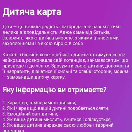
Дитяча карта
Діти — це велика радість і нагорода, але разом з тим і
велика відповідальність. Адже саме від батьків
залежить, якою дитина виросте, з якими цінностями,
захопленнями і з якою вірою в себе.
Кожен з батьків хоче, щоб його дитина отримувала все
найкраще, розкривала свій потенціал, займалася тим, що
призведе її до успіху. Зрозуміти свою дитину, допомогти
її направити, дізнатися її сильні та слабкі сторони, можна
— замовивши дитячу картку.
Яку інформацію ви отримаєте?
1. Характер, темперамент дитини;
2. Як і через що вашій дитині подобається сяяти;
3. Емоційний світ дитини;
4. Як ваша дитина мислить, вчиться і спілкується;
5. Як ваша дитина виражає свою любов і творчий
потенціал;