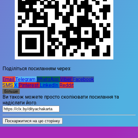
Поділіться посиланням через:
Email
Telegram
WhatsApp
Viber
Facebook
SMS
X
Pinterest
LinkedIn
Reddit
Більше
Ви також можете просто скопіювати посилання та
надіслати його.
Поскаржитися на цю сторінку