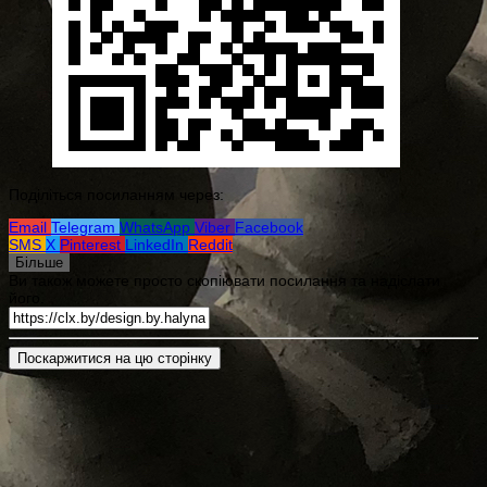
Поділіться посиланням через:
Email
Telegram
WhatsApp
Viber
Facebook
SMS
X
Pinterest
LinkedIn
Reddit
Більше
Ви також можете просто скопіювати посилання та надіслати
його.
Поскаржитися на цю сторінку