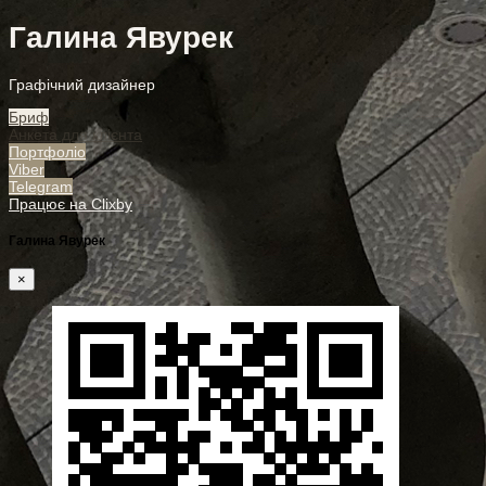
Галина Явурек
Графічний дизайнер
Бриф
Анкета для клієнта
Портфоліо
Viber
Telegram
Працює на Clixby
Галина Явурек
×