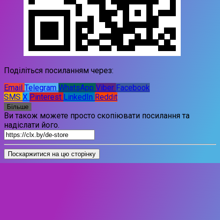
Поділіться посиланням через:
Email
Telegram
WhatsApp
Viber
Facebook
SMS
X
Pinterest
LinkedIn
Reddit
Більше
Ви також можете просто скопіювати посилання та
надіслати його.
Поскаржитися на цю сторінку