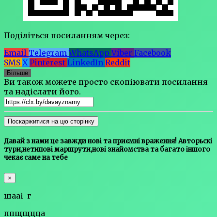
Поділіться посиланням через:
Email
Telegram
WhatsApp
Viber
Facebook
SMS
X
Pinterest
LinkedIn
Reddit
Більше
Ви також можете просто скопіювати посилання
та надіслати його.
Поскаржитися на цю сторінку
Давай з нами це завжди нові та приємні враження! Авторьскі
тури,нетипові маршрути,нові знайомства та багато іншого
чекає саме на тебе
×
шааі г
ппщщцца