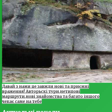
Давай з нами це завжди нові та приємні
враження! Авторьскі тури,нетипові
маршрути,нові знайомства та багато іншого
чекає саме на тебе