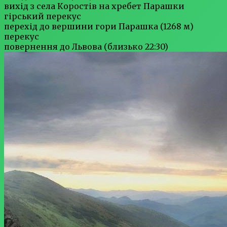
вихід з села Коростів на хребет Парашки
гірський перекус
перехід до вершини гори Парашка (1268 м)
перекус
повернення до Львова (близько 22:30)