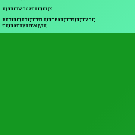
щлппватоатпщпцх
вптшщптцштп цщтващштцщшатц
тцщатцуштацущ